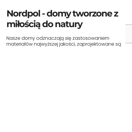
Nordpol - domy tworzone z
miłością do natury
Nasze domy odznaczają się zastosowaniem
materiałów najwyższej jakości, zaprojektowane są
skonstruowane przez doświadczonych
rzemieślników specjalizujących się w obróbce
drewna, a ich projektowanie jest dziełem
renomowanych szwedzkich i polskich architektów.
Dzięki temu każdy nasz dom jest niepowtarzalnym
dziełem sztuki. Drewno użyte do konstrukcji naszych
domów pochodzi z lasów Skandynawii,
zapewniając najwyższą jakość i trwałość. Nasi
pracownicy czerpią z bogatego doświadczenia
zdobytego przy realizacji skandynawskich
projektów, co przekłada się na wyjątkowość i
perfekcję każdego wykonania.