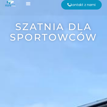
Przejdź
kontakt z nami
do
treści
SZATNIA DLA
SPORTOWCÓW